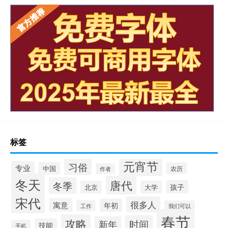
标签
元宵节
习俗
专业
中国
农历
作者
冬天
唐代
冬季
孩子
北京
大学
宋代
很多人
寓意
年初
工作
我们可以
春节
攻略
时间
新年
技能
手机