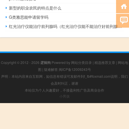
新型的职业农民的特点是什么
G类雅思能申请留学吗
红光治疗仪能治疗前列腺吗（红光治疗仪能不能治疗好前列腺疾病）
Copyright © 2012 - 2026
逻辑狗
Powered by
网站分类目录
|
精选推荐文章
|
网站地
图
|
疑难解答
闽ICP备12009243号
声明：本站内容来自互联网，如信息有错误可发邮件到f_fb#foxmail.com说明，我们
会及时纠正，谢谢
本站仅为个人兴趣爱好，不接盈利性广告及商业合作
小男孩