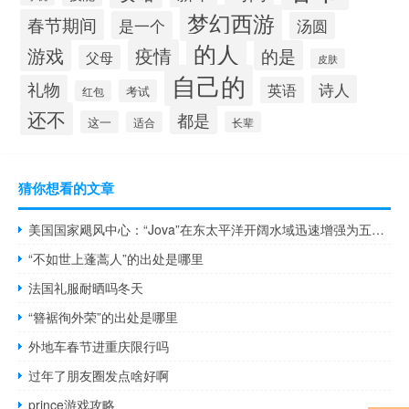
梦幻西游
春节期间
是一个
汤圆
的人
游戏
疫情
的是
父母
皮肤
自己的
礼物
诗人
英语
考试
红包
还不
都是
这一
适合
长辈
猜你想看的文章
美国国家飓风中心：“Jova”在东太平洋开阔水域迅速增强为五级飓风
“不如世上蓬蒿人”的出处是哪里
法国礼服耐晒吗冬天
“簪裾徇外荣”的出处是哪里
外地车春节进重庆限行吗
过年了朋友圈发点啥好啊
prince游戏攻略