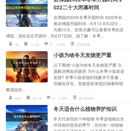
022二十大闭幕时间
农博园2022年冬季开园时间 2022年长
春农博园开园时间：8月13-8月22日，
为期10天。您有兴趣可以看看冬季的农
博园，现在还在开园中，到2月7日的。据了解，冬季...
nb
11-24
0
659
文章列表
小孩为啥冬天发烧更严重
以下围绕“小孩为啥冬天发烧更严重”主
题解决网友的困惑 为什么冬季小孩老是
发烧? 冬季小孩发烧的现象并不普遍，
但确实存在。发烧是机体抵抗病毒和细
菌感染的...
xhw
02-18
0
567
春节2024
冬天适合什么植物养护知识
冬天代表性的十种植物 冬季是植物生长
环境相对恶劣的季节，但仍有一些植物
在低温下适宜生长。以下是冬天的十种