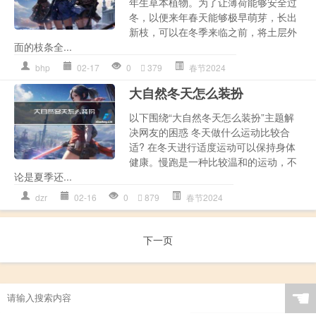
年生草本植物。为了让薄荷能够安全过
冬，以便来年春天能够极早萌芽，长出
新枝，可以在冬季来临之前，将土层外
面的枝条全...
bhp
02-17
0
379
春节2024
大自然冬天怎么装扮
以下围绕“大自然冬天怎么装扮”主题解
决网友的困惑 冬天做什么运动比较合
适? 在冬天进行适度运动可以保持身体
健康。慢跑是一种比较温和的运动，不
论是夏季还...
dzr
02-16
0
879
春节2024
下一页
☚