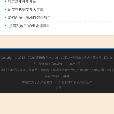
领导过年拜年介绍
房屋销售需要多大年龄
梦幻西游手游地府怎么加点
“点滴乱盈目”的出处是哪里
Copyright © 2012 - 2026
逻辑狗
Powered by
网站分类目录
|
精选推荐文章
|
网站地
图
|
疑难解答
闽ICP备12009243号
声明：本站内容来自互联网，如信息有错误可发邮件到f_fb#foxmail.com说明，我们
会及时纠正，谢谢
本站仅为个人兴趣爱好，不接盈利性广告及商业合作
小男孩