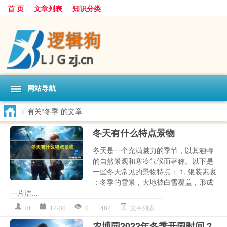
首 页
文章列表
知识分类
网站导航
>
有关“冬季”的文章
冬天有什么特点景物
冬天是一个充满魅力的季节，以其独特
的自然景观和寒冷气候而著称。以下是
一些冬天常见的景物特点： 1. 银装素裹
：冬季的雪景，大地被白雪覆盖，形成
一片洁...
dt
12-30
0
482
文章列表
农博园2022年冬季开园时间 2