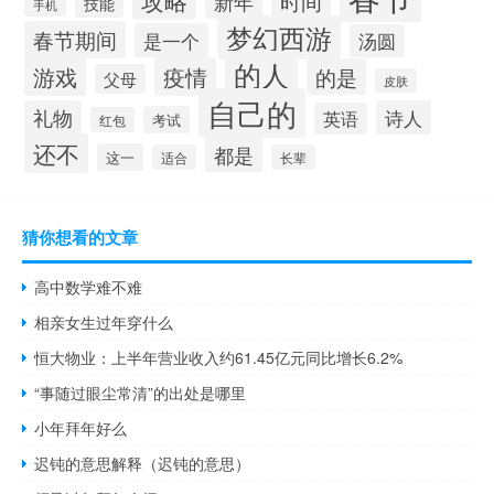
时间
新年
技能
手机
梦幻西游
春节期间
是一个
汤圆
的人
游戏
疫情
的是
父母
皮肤
自己的
礼物
诗人
英语
考试
红包
还不
都是
这一
适合
长辈
猜你想看的文章
高中数学难不难
相亲女生过年穿什么
恒大物业：上半年营业收入约61.45亿元同比增长6.2%
“事随过眼尘常清”的出处是哪里
小年拜年好么
迟钝的意思解释（迟钝的意思）