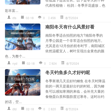
代表性植物： 杜鹃：冬季开花盛放，色
彩丰富...
dts
02-18
0
456
春节2024
南阳冬天有什么风景好看
南阳冬季适合拍照的地方?南阳冬季的
月季公园是一个非常适合拍照的地方。
尤其是在12月份的初冬时节，南阳城区
依然温暖宜人，树叶呈现出金黄色的颜
色，为整个...
nyd
02-18
0
924
春节2024
冬天钓鱼多久才好钓呢
冬季寒潮几天后好钓鲫鱼 在冬天时降温
前的一两天是最好出钓的时机，因为鲫
鱼可以感知寒潮的来临，会补充大量的
食物蛋白质和脂肪度过寒冬。这时出钓
的话，空...
dtd
02-18
0
820
春节2024