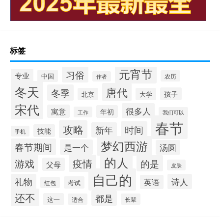
标签
元宵节
习俗
专业
中国
农历
作者
冬天
唐代
冬季
孩子
北京
大学
宋代
很多人
寓意
年初
工作
我们可以
春节
攻略
时间
新年
技能
手机
梦幻西游
春节期间
是一个
汤圆
的人
游戏
疫情
的是
父母
皮肤
自己的
礼物
诗人
英语
考试
红包
还不
都是
这一
适合
长辈