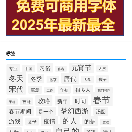
标签
元宵节
习俗
专业
中国
农历
作者
冬天
唐代
冬季
孩子
北京
大学
宋代
很多人
寓意
年初
工作
我们可以
春节
攻略
时间
新年
技能
手机
梦幻西游
春节期间
是一个
汤圆
的人
游戏
疫情
的是
父母
皮肤
自己的
礼物
诗人