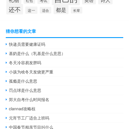
英语
考试
红包
还不
都是
这一
适合
长辈
猜你想看的文章
快递员需要健康证吗
基奶是什么（乳基是什么意思）
冬天冷容易发胖吗
小孩为啥冬天发烧更严重
孤瘾是什么意思
罚点球是什么意思
郑大自考什么时间报名
clannad攻略椋
元宵节工厂适合上班吗
中国春节相亲节目叫什么