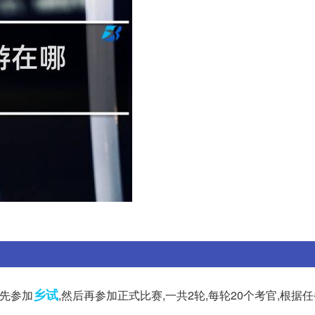
乡试
,先参加
,然后再参加正式比赛,一共2轮,每轮20个考官,根据