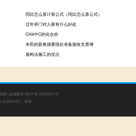
同比怎么算计算公式（同比怎么算公式）
过年串门对人家有什么好处
CH4中C的化合价
本田的新奥德赛现在准备接收支票簿
盾构法施工的优点
地图
|
疑难解答
闽ICP备12009243号
，我们会及时纠正，谢谢