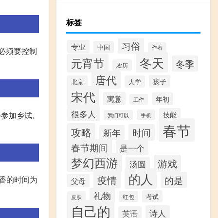
标签
习俗
专业
中国
作者
题必须要控制
冬天
元宵节
冬季
农历
唐代
孩子
北京
大学
宋代
寓意
年初
工作
很多人
技能
参加乡试,
手机
我们可以
春节
攻略
时间
新年
春节期间
是一个
梦幻西游
游戏
汤圆
的人
疫情
的是
韵墨香的时间为
父母
礼物
考试
红包
皮肤
自己的
诗人
英语