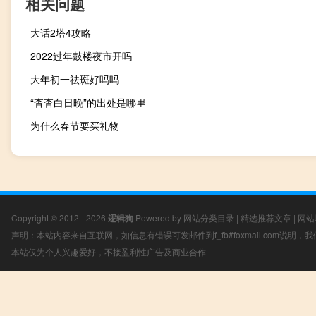
相关问题
大话2塔4攻略
2022过年鼓楼夜市开吗
大年初一祛斑好吗吗
“杳杳白日晚”的出处是哪里
为什么春节要买礼物
Copyright © 2012 - 2026
逻辑狗
Powered by
网站分类目录
|
精选推荐文章
|
网站
声明：本站内容来自互联网，如信息有错误可发邮件到f_fb#foxmail.com说明
本站仅为个人兴趣爱好，不接盈利性广告及商业合作