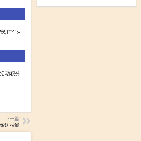
宠,打军火
活动积分,
下一篇
炼妖 技能