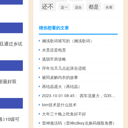
还不
都是
这一
适合
长辈
猜你想看的文章
搁浅歌词谁写的（搁浅歌词）
30级且通过乡试
水贵还是电贵
逃脱牢房攻略
拜年当天几点起床合适呢
被同桌解内衣的故事
那最好双
再结晶退火（再结晶）
2023-10-01 08:45： 因车流量大，G35济广高速K021+000广州方向车辆通行缓慢。 A64idDYy ​​​
bim技术是什么技术
大年三十晚上吃鱼好不好
级≥10级可
雷神激活码（雷神cdkey兑换码领取免费）