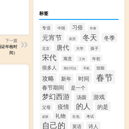
标签
习俗
专业
中国
作者
冬天
元宵节
冬季
农历
下一篇
唐代
码证年检时
孩子
北京
大学
间）
宋代
寓意
年初
工作
很多人
技能
手机
我们可以
春节
攻略
时间
新年
春节期间
是一个
梦幻西游
游戏
汤圆
的人
疫情
的是
父母
礼物
考试
红包
皮肤
自己的
诗人
英语