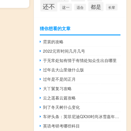
还不
都是
这一
适合
长辈
猜你想看的文章
霓裳的攻略
2022元宵时间几月几号
于无常处知有情于有情处知众生出自哪里
过年去大山里做什么饭
过年是不是闰正月
大丫鬟复习攻略
云之遥暮云篇攻略
到了冬天树什么变化
车评头条：英菲尼迪QX30时尚冰雪嘉年华体验 释放激情
英语考研考哪些科目