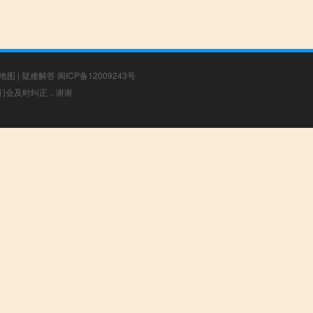
地图
|
疑难解答
闽ICP备12009243号
，我们会及时纠正，谢谢