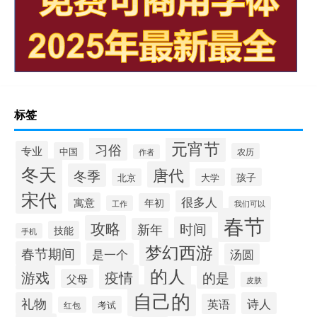
标签
元宵节
习俗
专业
中国
农历
作者
冬天
唐代
冬季
孩子
北京
大学
宋代
很多人
寓意
年初
工作
我们可以
春节
攻略
时间
新年
技能
手机
梦幻西游
春节期间
是一个
汤圆
的人
游戏
疫情
的是
父母
皮肤
自己的
礼物
诗人
英语
考试
红包