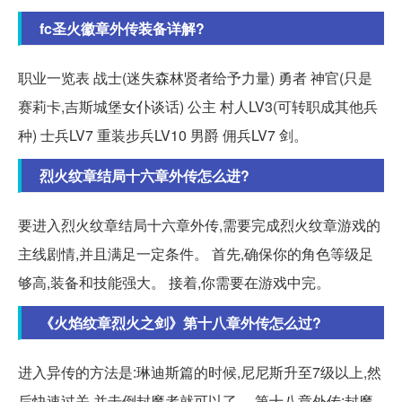
fc圣火徽章外传装备详解?
职业一览表 战士(迷失森林贤者给予力量) 勇者 神官(只是
赛莉卡,吉斯城堡女仆谈话) 公主 村人LV3(可转职成其他兵
种) 士兵LV7 重装步兵LV10 男爵 佣兵LV7 剑。
烈火纹章结局十六章外传怎么进?
要进入烈火纹章结局十六章外传,需要完成烈火纹章游戏的
主线剧情,并且满足一定条件。 首先,确保你的角色等级足
够高,装备和技能强大。 接着,你需要在游戏中完。
《火焰纹章烈火之剑》第十八章外传怎么过?
进入异传的方法是:琳迪斯篇的时候,尼尼斯升至7级以上,然
后快速过关,并击倒封魔者就可以了。 第十八章外传:封魔