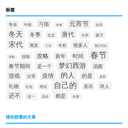
标签
元宵节
习俗
专业
中国
农历
作者
冬天
唐代
冬季
孩子
北京
大学
宋代
很多人
寓意
年初
工作
我们可以
春节
攻略
时间
新年
技能
手机
梦幻西游
春节期间
是一个
汤圆
的人
游戏
疫情
的是
父母
皮肤
自己的
礼物
诗人
英语
考试
红包
还不
都是
这一
适合
长辈
猜你想看的文章