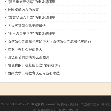
“异日重来应记路”的出处是哪里
被同桌解内衣的故事
“真妄犹如六月霜”的出处是哪里
冬天买菜怎么除甲醛最快
“千里盘盘平世界”的出处是哪里
微信怎么弄成黑色主题华为（微信怎么弄成黑色主题?）
吃罗卜有什么好处冬天
回忆春节的欢快怎么画图片
增值税的计税基础是含消费税的吗
西南大学工程教育认证专业有哪些
Copyright © 2012 - 2026
逻辑狗
Powered by
网站分类目录
|
精选推荐文章
|
网站地
图
|
疑难解答
闽ICP备12009243号