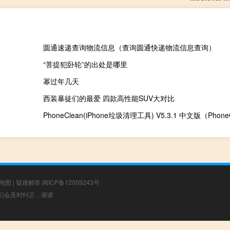
圆通速递查询物流信息（查询圆通快递物流信息查询）
“菩提犯卧轮”的出处是哪里
幂过年几天
西装暴徒们的最爱 四款高性能SUV大对比
地图
|
疑难解答
闽ICP备12009243号
，我们会及时纠正，谢谢