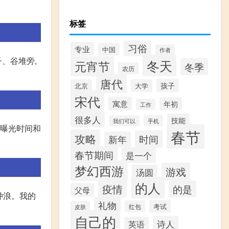
标签
习俗
专业
中国
作者
、谷堆旁,
冬天
元宵节
冬季
农历
唐代
孩子
北京
大学
宋代
寓意
年初
工作
很多人
技能
手机
我们可以
整曝光时间和
春节
攻略
时间
新年
春节期间
是一个
梦幻西游
游戏
汤圆
的人
疫情
的是
父母
冲浪。我的
礼物
考试
红包
皮肤
自己的
诗人
英语