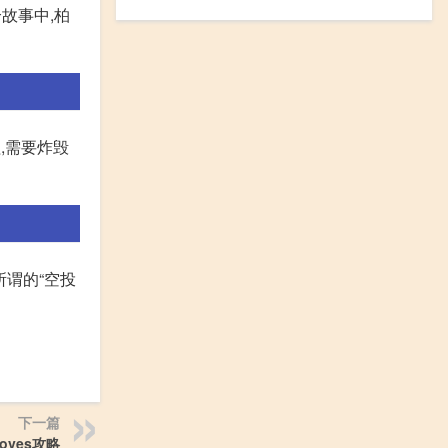
故事中,柏
,需要炸毁
所谓的“空投
下一篇
moves攻略