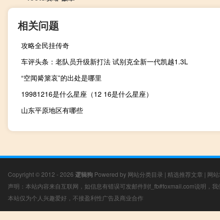
相关问题
攻略全民挂传奇
车评头条：老队员升级新打法 试别克全新一代凯越1.3L
“空闻觱篥哀”的出处是哪里
19981216是什么星座（12 16是什么星座）
山东平原地区有哪些
Copyright © 2012 - 2026
逻辑狗
Powered by
网站分类目录
|
精选推荐文章
|
网站
声明：本站内容来自互联网，如信息有错误可发邮件到f_fb#foxmail.com说明
本站仅为个人兴趣爱好，不接盈利性广告及商业合作