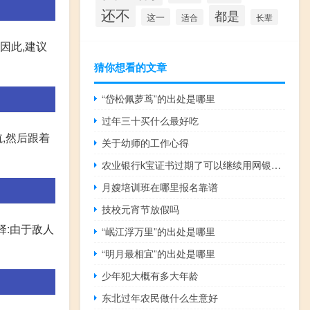
还不
都是
这一
适合
长辈
因此,建议
猜你想看的文章
“岱松佩萝茑”的出处是哪里
过年三十买什么最好吃
,然后跟着
关于幼师的工作心得
农业银行k宝证书过期了可以继续用网银吗（农业银行k宝证书过期了怎么办）
月嫂培训班在哪里报名靠谱
技校元宵节放假吗
择:由于敌人
“岷江浮万里”的出处是哪里
“明月最相宜”的出处是哪里
少年犯大概有多大年龄
东北过年农民做什么生意好