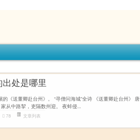
的出处是哪里
蠙的《送董卿赴台州》。 “寻僧问海城”全诗 《送董卿赴台州》 唐
家从中路挈，吏隔数州迎。 夜蚌侵...
78
文章列表