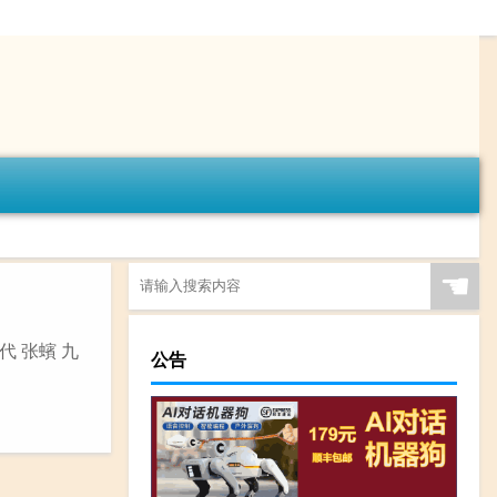
☚
代 张蠙 九
公告