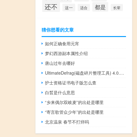
还不
都是
这一
适合
长辈
猜你想看的文章
如何正确食用元宵
梦幻西游副本属性介绍
唐山过年去哪好
UltimateDefrag(磁盘碎片整理工具) 4.0.98.0 官方免费版（UltimateDefrag(磁盘碎片整理工具) 4.0.98.0 官方免费版功能简介）
护士资格证书电子版怎么查
白晳是什么意思
“乡来偶尔双岐麦”的出处是哪里
“寄言歌管众少年”的出处是哪里
北京温泉 春节不打烊吗