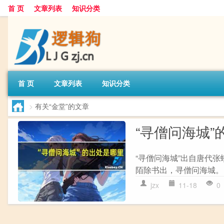
首 页
文章列表
知识分类
首 页
文章列表
知识分类
>
有关“金堂”的文章
“寻僧问海城”
“寻僧问海城”出自唐代张
陌除书出，寻僧问海城。 
jzx
11-18
0