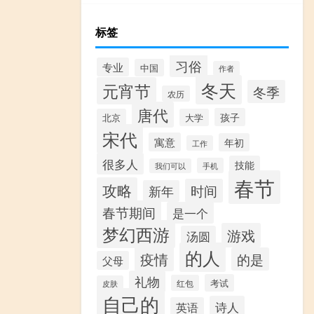
标签
习俗
专业
中国
作者
冬天
元宵节
冬季
农历
唐代
孩子
北京
大学
宋代
寓意
年初
工作
很多人
技能
手机
我们可以
春节
攻略
时间
新年
春节期间
是一个
梦幻西游
游戏
汤圆
的人
疫情
的是
父母
礼物
考试
红包
皮肤
自己的
诗人
英语