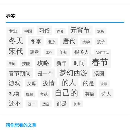
标签
元宵节
习俗
专业
中国
农历
作者
冬天
唐代
冬季
孩子
北京
大学
宋代
很多人
寓意
年初
工作
我们可以
春节
攻略
时间
新年
技能
手机
梦幻西游
春节期间
是一个
汤圆
的人
游戏
疫情
的是
父母
皮肤
自己的
礼物
诗人
英语
考试
红包
还不
都是
这一
适合
长辈
猜你想看的文章