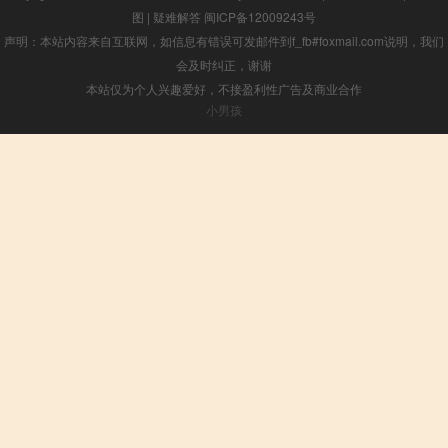
图
|
疑难解答
闽ICP备12009243号
声明：本站内容来自互联网，如信息有错误可发邮件到f_fb#foxmail.com说明，我们
会及时纠正，谢谢
本站仅为个人兴趣爱好，不接盈利性广告及商业合作
小男孩