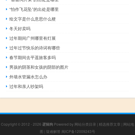
“怕作飞花坠”的出处是哪里
绘文字是什么意思什么梗
冬天好卖吗
过年期间广州哪里有灯展
过年过节快乐的诗词有哪些
春节期间去平遥旅客多吗
男孩的阴茎和女孩的阴部的图片
外墙水管漏水怎么办
过年和亲人吵架吗
Copyright © 2012 - 2026
逻辑狗
Powered by
网站分类目录
|
精选推荐文章
|
网站地
图
|
疑难解答
闽ICP备12009243号