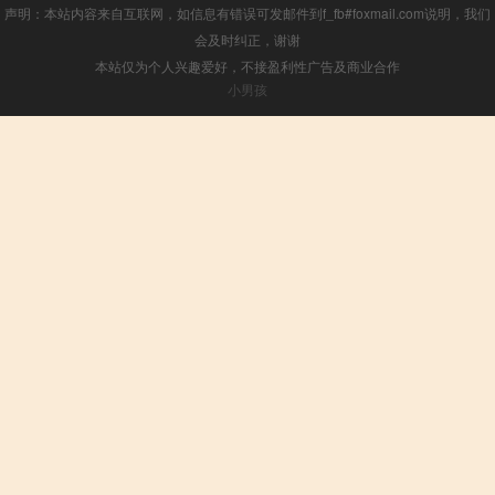
声明：本站内容来自互联网，如信息有错误可发邮件到f_fb#foxmail.com说明，我们
会及时纠正，谢谢
本站仅为个人兴趣爱好，不接盈利性广告及商业合作
小男孩