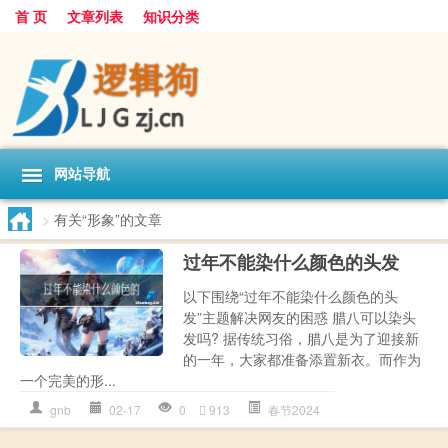
首 页
文章列表
知识分类
网站导航
>
有关“形象”的文章
过年不能染什么颜色的头发
以下围绕“过年不能染什么颜色的头
发”主题解决网友的困惑 腊八可以染头
发吗? 据传统习俗，腊八是为了迎接新
的一年，大家都准备添置新衣。而作为
一个完美的形...
gnb
02-17
0
913
春节2024