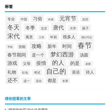
标签
元宵节
习俗
专业
中国
农历
作者
冬天
唐代
冬季
孩子
北京
大学
宋代
很多人
寓意
年初
工作
我们可以
春节
攻略
时间
新年
技能
手机
梦幻西游
春节期间
是一个
汤圆
的人
游戏
疫情
的是
父母
皮肤
自己的
礼物
诗人
英语
考试
红包
还不
都是
这一
适合
长辈
猜你想看的文章
“簪裾徇外荣”的出处是哪里