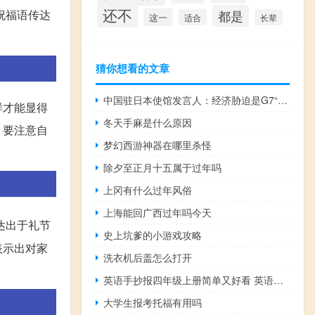
还不
祝福语传达
都是
这一
适合
长辈
猜你想看的文章
中国驻日本使馆发言人：经济胁迫是G7“专利” 到底什么情况呢
样才能显得
冬天手麻是什么原因
，要注意自
梦幻西游神器在哪里杀怪
除夕至正月十五属于过年吗
上冈有什么过年风俗
上海能回广西过年吗今天
达出于礼节
史上坑爹的小游戏攻略
表示出对家
洗衣机后盖怎么打开
英语手抄报四年级上册简单又好看 英语手抄报四年级上册
大学生报考托福有用吗