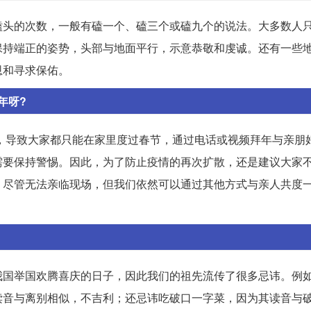
磕头的次数，一般有磕一个、磕三个或磕九个的说法。大多数人
保持端正的姿势，头部与地面平行，示意恭敬和虔诚。还有一些
恩和寻求保佑。
年呀?
村，导致大家都只能在家里度过春节，通过电话或视频拜年与亲朋
需要保持警惕。因此，为了防止疫情的再次扩散，还是建议大家
。尽管无法亲临现场，但我们依然可以通过其他方式与亲人共度
我国举国欢腾喜庆的日子，因此我们的祖先流传了很多忌讳。例
读音与离别相似，不吉利；还忌讳吃破口一字菜，因为其读音与