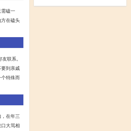
只需磕一
地方在磕头
好友联系。
不要到亲戚
一个特殊而
如，在年三
破口大骂相