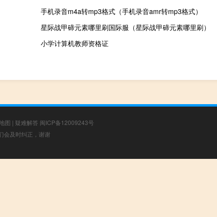
手机录音m4a转mp3格式（手机录音amr转mp3格式）
星际战甲碲元素哪里刷国际服（星际战甲碲元素哪里刷）
小学计算机教师资格证
地图
|
疑难解答
闽ICP备12009243号
，我们会及时纠正，谢谢