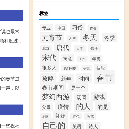
标签
习俗
专业
中国
作者
常说也最常
冬天
元宵节
冬季
农历
顺利度过，
唐代
孩子
北京
大学
宋代
寓意
年初
工作
很多人
技能
手机
我们可以
春节
攻略
时间
新年
份的春节过
春节期间
是一个
姐一声，以
梦幻西游
游戏
汤圆
的人
疫情
的是
父母
礼物
考试
红包
皮肤
自己的
诗人
用一些祝福
英语