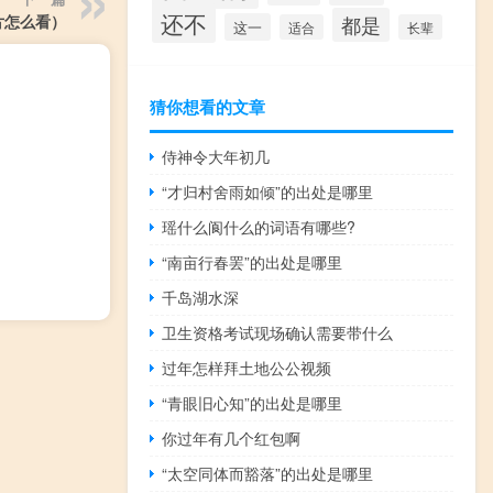
还不
片怎么看）
都是
这一
适合
长辈
猜你想看的文章
侍神令大年初几
“才归村舍雨如倾”的出处是哪里
瑶什么阆什么的词语有哪些?
“南亩行春罢”的出处是哪里
千岛湖水深
卫生资格考试现场确认需要带什么
过年怎样拜土地公公视频
“青眼旧心知”的出处是哪里
你过年有几个红包啊
“太空同体而豁落”的出处是哪里