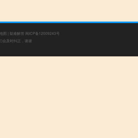
地图
|
疑难解答
闽ICP备12009243号
，我们会及时纠正，谢谢