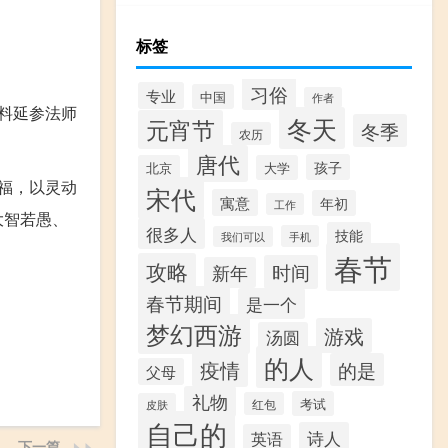
标签
习俗
专业
中国
作者
料延参法师
冬天
元宵节
冬季
农历
唐代
孩子
北京
大学
福，以灵动
宋代
寓意
年初
工作
大智若愚、
很多人
技能
手机
我们可以
春节
攻略
时间
新年
春节期间
是一个
梦幻西游
游戏
汤圆
的人
疫情
的是
父母
礼物
考试
红包
皮肤
自己的
诗人
英语
下一篇