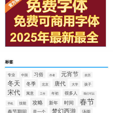
标签
元宵节
习俗
专业
中国
农历
作者
冬天
唐代
冬季
孩子
北京
大学
宋代
很多人
寓意
年初
工作
我们可以
春节
攻略
时间
新年
技能
手机
梦幻西游
春节期间
是一个
汤圆