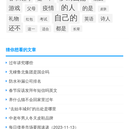
的人
游戏
疫情
的是
父母
皮肤
自己的
礼物
诗人
英语
考试
红包
还不
都是
这一
适合
长辈
猜你想看的文章
过年讲究哪些
无棣鲁北集团是国企吗
防水补漏公司排名
春节应该发拜年短信吗英文
养什么猫不会回家里过年
“去始丰城剑”的出处是哪里
中老年男人冬天皮鞋品牌
每日债券市场要闻速递（2023-11-13）