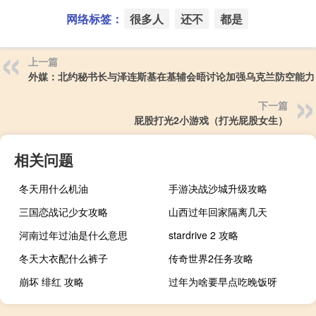
网络标签：
很多人
还不
都是
上一篇
外媒：北约秘书长与泽连斯基在基辅会晤讨论加强乌克兰防空能力
下一篇
屁股打光2小游戏（打光屁股女生）
相关问题
冬天用什么机油
手游决战沙城升级攻略
三国恋战记少女攻略
山西过年回家隔离几天
河南过年过油是什么意思
stardrive 2 攻略
冬天大衣配什么裤子
传奇世界2任务攻略
崩坏 绯红 攻略
过年为啥要早点吃晚饭呀