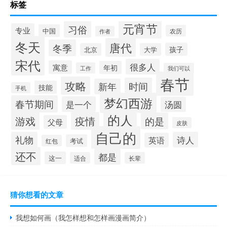
标签
元宵节
习俗
专业
中国
农历
作者
冬天
唐代
冬季
孩子
北京
大学
宋代
很多人
寓意
年初
工作
我们可以
春节
攻略
时间
新年
技能
手机
梦幻西游
春节期间
是一个
汤圆
的人
游戏
疫情
的是
父母
皮肤
自己的
礼物
诗人
英语
考试
红包
还不
都是
这一
适合
长辈
猜你想看的文章
我想如何画（我怎样想和怎样画漫画简介）