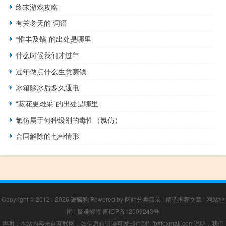
终末游戏攻略
有关冬天的 词语
“惟丰及镐”的出处是哪里
什么时候我们才过年
过年做点什么生意赚钱
冰箱除冰后多久通电
“菽花更难采”的出处是哪里
氯仿属于何种级别的毒性（氯仿）
合同解除的七种情形
Copyright © 2012 - 2026
逻辑狗
Powered by
网站分类目录
|
精选推荐文章
|
网站地
图
|
疑难解答
闽ICP备12009243号
声明：本站内容来自互联网，如信息有错误可发邮件到f_fb#foxmail.com说明，我们