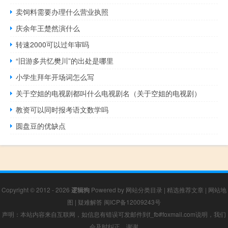
卖饲料需要办理什么营业执照
庆余年王楚然演什么
转速2000可以过年审吗
“旧游多共忆樊川”的出处是哪里
小学生拜年开场词怎么写
关于空姐的电视剧都叫什么电视剧名（关于空姐的电视剧）
教资可以同时报考语文数学吗
圆盘豆的优缺点
Copyright © 2012 - 2026
逻辑狗
Powered by
网站分类目录
|
精选推荐文章
|
网站地
图
|
疑难解答
闽ICP备12009243号
声明：本站内容来自互联网，如信息有错误可发邮件到f_fb#foxmail.com说明，我们
会及时纠正，谢谢