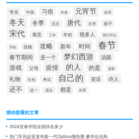
元宵节
习俗
专业
中国
农历
作者
冬天
唐代
冬季
孩子
北京
大学
宋代
很多人
寓意
年初
工作
我们可以
春节
攻略
时间
新年
技能
手机
梦幻西游
春节期间
是一个
汤圆
的人
游戏
疫情
的是
父母
皮肤
自己的
礼物
诗人
英语
考试
红包
还不
都是
这一
适合
长辈
猜你想看的文章
2024宜春学院全国排名多少
热门车讯起亚发布新一代Optima预告图 豪华运动风