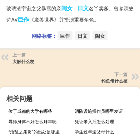
闺女
日文
玻璃渣宇宙之父暴雪的亲
，
名丫卖爹。曾参演史
巨作
诗AV
《魔兽世界》并扮演重要角色。
网络标签：
巨作
日文
闺女
上一篇
大触什么梗
下一篇
钓鱼佬什么梗
相关问题
位于成都的大学有哪些
消防设施操作员哪里发证
导师身体不好怎么拜年呢
凭证录入后怎么处理
“治乱之条贯”的出处是哪里
学生过年送父母什么