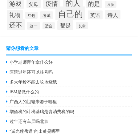
的人
游戏
疫情
的是
父母
皮肤
自己的
礼物
诗人
英语
考试
红包
还不
都是
这一
适合
长辈
猜你想看的文章
小学老师拜年拿什么好
医院过年还可以挂号吗
多大年龄不能去坟地烧纸
IBM是做什么的
广西人的祖籍来源于哪里
增值税的计税基础是含消费税的吗
过年还有车展吗北京
“岚光莲岳逼”的出处是哪里