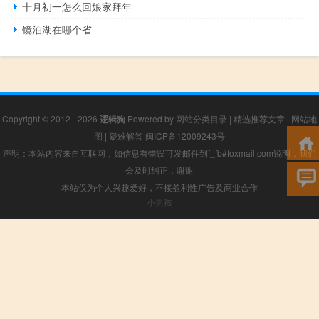
十月初一怎么回娘家拜年
镜泊湖在哪个省
Copyright © 2012 - 2026
逻辑狗
Powered by
网站分类目录
|
精选推荐文章
|
网站地
图
|
疑难解答
闽ICP备12009243号
声明：本站内容来自互联网，如信息有错误可发邮件到f_fb#foxmail.com说明，我们
会及时纠正，谢谢
本站仅为个人兴趣爱好，不接盈利性广告及商业合作
小男孩