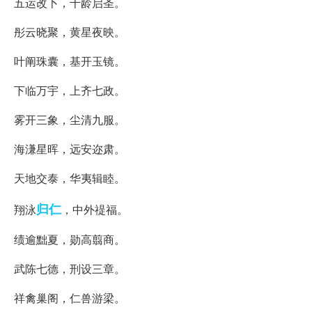
五运改卜，千龄启圣。
彤云晓聚，黄星夜映。
叶阐珠囊，基开玉镜。
下临万宇，上齐七政。
雾开三象，尘清九服。
海溓星晖，远安迩肃。
天地交泰，华夷辑睦。
归仁
翔泳
，中外禔福。
绩逾黜夏，勋高翦商。
武陈七德，刑设三章。
祥禽巢阁，仁兽游梁。