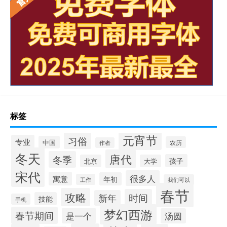
标签
元宵节
习俗
专业
中国
农历
作者
冬天
唐代
冬季
孩子
北京
大学
宋代
很多人
寓意
年初
工作
我们可以
春节
攻略
时间
新年
技能
手机
梦幻西游
春节期间
是一个
汤圆