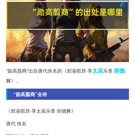
太庙
崇德
“勋高翦商”出自唐代佚名的《郊庙歌辞·享
乐章·
舞》。
“勋高翦商”全诗
《郊庙歌辞·享太庙乐章·崇德舞》
唐代 佚名