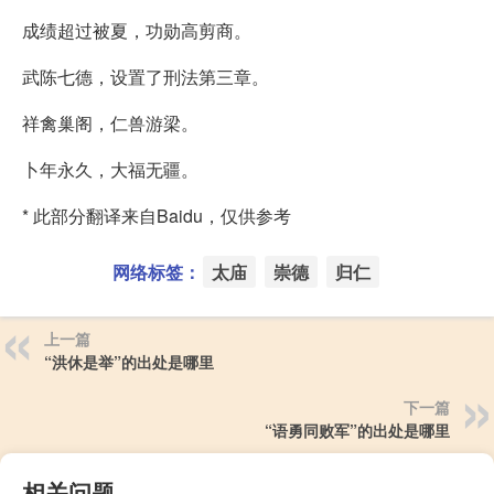
成绩超过被夏，功勋高剪商。
武陈七德，设置了刑法第三章。
祥禽巢阁，仁兽游梁。
卜年永久，大福无疆。
* 此部分翻译来自Baidu，仅供参考
网络标签：
太庙
崇德
归仁
上一篇
“洪休是举”的出处是哪里
下一篇
“语勇同败军”的出处是哪里
相关问题