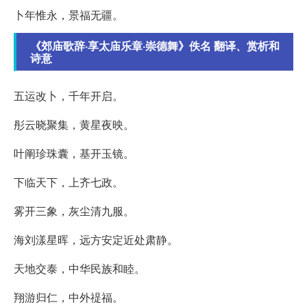
卜年惟永，景福无疆。
《郊庙歌辞·享太庙乐章·崇德舞》佚名 翻译、赏析和
诗意
五运改卜，千年开启。
彤云晓聚集，黄星夜映。
叶阐珍珠囊，基开玉镜。
下临天下，上齐七政。
雾开三象，灰尘清九服。
海刘漾星晖，远方安定近处肃静。
天地交泰，中华民族和睦。
翔游归仁，中外禔福。