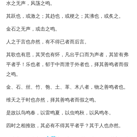
水之无声，风荡之鸣。
其跃也，或激之；其趋也，或梗之；其沸也，或炙之。
金石之无声，或击之鸣。
人之于言也亦然，有不得已者而后言。
其歌也有思，其哭也有怀，凡出乎口而为声者，其皆有弗
平者乎！乐也者，郁于中而泄于外者也，择其善鸣者而假
之鸣。
金、石、丝、竹、匏、土、革、木八者，物之善鸣者也。
维天之于时也亦然，择其善鸣者而假之鸣。
是故以鸟鸣春，以雷鸣夏，以虫鸣秋，以风鸣冬。
四时之相推敚，其必有不得其平者乎？其于人也亦然。