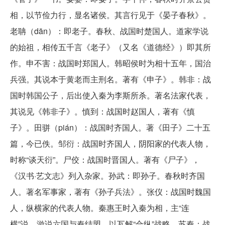
相，以节俭力行，显名诸侯。其言行见于《晏子春秋》。
老聃（dān）：即老子。春秋、战国时楚国人。道家学说
的始祖，相传五千言《老子》（又名《道德经》）即其所
作。申不害：战国时郑国人。韩昭侯时为相十五年，国治
兵强。其说本于黄老而主刑名。著有《申子》。韩非：战
国时韩国公子，后出使入秦为李斯所杀。著名法家代表，
其说见《韩非子》。慎到：战国时赵国人，著有《慎
子》。田骈（pián）：战国时齐国人。著《田子》二十五
篇，今已佚。邹衍：战国时齐国人，阴阳家的代表人物，
时称“谈天衍”。尸佼：战国时晋国人。著有《尸子》，
《汉书·艺文志》列入杂家。孙武：即孙子。春秋时齐国
人。著名军事家，著有《孙子兵法》。张仪：战国时魏国
人，纵横家的代表人物。秦惠王时入秦为相，主“连
横”说，游说六国与秦结盟，以瓦解“合纵”战略。苏秦：战