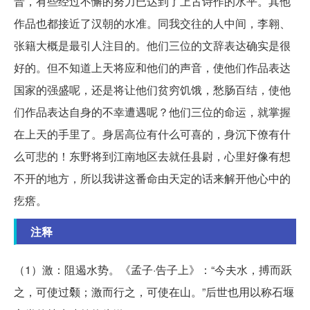
晋，有些经过不懈的努力已达到了上古诗作的水平。其他
作品也都接近了汉朝的水准。同我交往的人中间，李翱、
张籍大概是最引人注目的。他们三位的文辞表达确实是很
好的。但不知道上天将应和他们的声音，使他们作品表达
国家的强盛呢，还是将让他们贫穷饥饿，愁肠百结，使他
们作品表达自身的不幸遭遇呢？他们三位的命运，就掌握
在上天的手里了。身居高位有什么可喜的，身沉下僚有什
么可悲的！东野将到江南地区去就任县尉，心里好像有想
不开的地方，所以我讲这番命由天定的话来解开他心中的
疙瘩。
注释
（1）激：阻遏水势。《孟子·告子上》：“今夫水，搏而跃
之，可使过颡；激而行之，可使在山。”后世也用以称石堰