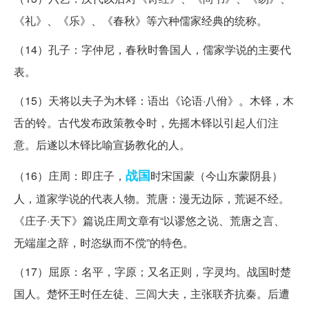
《礼》、《乐》、《春秋》等六种儒家经典的统称。
（14）孔子：字仲尼，春秋时鲁国人，儒家学说的主要代
表。
（15）天将以夫子为木铎：语出《论语·八佾》。木铎，木
舌的铃。古代发布政策教令时，先摇木铎以引起人们注
意。后遂以木铎比喻宣扬教化的人。
战国
（16）庄周：即庄子，
时宋国蒙（今山东蒙阴县）
人，道家学说的代表人物。荒唐：漫无边际，荒诞不经。
《庄子·天下》篇说庄周文章有“以谬悠之说、荒唐之言、
无端崖之辞，时恣纵而不傥”的特色。
（17）屈原：名平，字原；又名正则，字灵均。战国时楚
国人。楚怀王时任左徒、三闾大夫，主张联齐抗秦。后遭