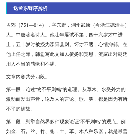
送孟东野序赏析
孟郊（751—814），字东野，湖州武康（今浙江德清县）
人。中唐著名诗人。他壮年屡试不第，四十六岁才中进
士，五十岁时被授为溧阳县尉。怀才不遇，心情抑郁。在
他上任之际，韩愈写此文加以赞扬和宽慰，流露出对朝廷
用人不当的感慨和不满。
文章内容共分四段。
第一段，论述“物不平则鸣”的道理。从草木、水受外力的
激动而发出声音，论及人的言论、歌、哭，都是因为有所
不平的缘故。
第二段，列举自然界多种现象论证“不平则鸣”的观点。例
如金、石。丝、竹、匏，土、革、木八种乐器，就是最善