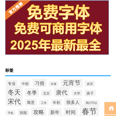
标签
元宵节
习俗
专业
中国
农历
作者
冬天
唐代
冬季
孩子
北京
大学
宋代
很多人
寓意
年初
工作
我们可以
春节
攻略
时间
新年
技能
手机