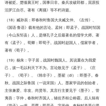
谗被贬。楚顷襄王时，国事日非。秦兵攻破郢都，屈原投
汨罗江自尽。著有《离骚》等不朽诗篇。
（18）臧孙辰：即春秋时鲁国大夫臧文仲。《左传》、
《国语·鲁语》载有他的言论。孟轲：即孟子。战国时邹国
（今山东邹县）人，是继孔子之后最著名的儒学大师。著
有《孟子》。荀卿：即荀子。战国时赵国人，儒家学者，
著有《荀子》。
（19）杨朱：字子居，战国时魏国人。其说重在为我爱
己，拔一毛以利天下不为。言论散见于《孟子》、《庄
子》、《荀子》、《韩非子》。墨翟（dí）：即墨子。春
秋、战国之际鲁国（一说宋国）人。墨家学说的创始者，
主张兼爱、非攻、尚贤等。其言行主要见于《墨子》。管
夷吾：字仲，春秋时齐国人，辅佐齐桓公称霸。后人辑有
《管子》一书。晏婴：即晏子。字平仲，春秋时齐景公贤