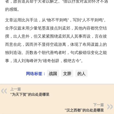
者，故吾道其命于天者以解之。”借以抒发对孟郊怀才不遇
的感慨。
文章运用比兴手法，从“物不平则鸣”，写到“人不平则鸣”。
全序仅篇末用少量笔墨直接点到孟郊，其他内容都凭空结
撰，出人意外，但又紧紧围绕孟郊其人其事而设，言在彼
而意在此，因而并不显得空疏游离，体现了布局谋篇上的
独到造诣。历数各个朝代善鸣者时，句式极错综变化之能
事，清人刘海峰评为“雄奇创辟，横绝古今”。
网络标签：
战国
文辞
的人
上一篇
“为天下贺”的出处是哪里
下一篇
“汉之西都”的出处是哪里