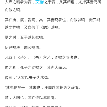
文辞
人声之精者为言，
之于言，又其精也，尤择其善鸣者
而假之鸣。
其在唐、虞，咎陶、禹，其善鸣者也，而假以鸣，夔弗能
以文辞鸣，又自假于《韶》以鸣。
夏之时，五子以其歌鸣。
伊尹鸣殷，周公鸣周。
凡载于《诗》、《书》六艺，皆鸣之善者也。
周之衰，孔子之徒鸣之，其声大而远。
传曰：“天将以夫子为木铎。
”其弗信矣乎！其末也，庄周以其荒唐之辞鸣。
楚，大国也，其亡也以屈原鸣。