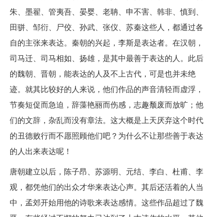
朱、墨翟、管夷吾、晏婴、老聃、申不害、韩非、慎到、
田骈、邹衍、尸佼、孙武、张仪、苏秦这些人，都通过各
自的主张来表达。秦朝的兴起，李斯是表达者。在汉朝，
司马迁、司马相如、扬雄，是其中最善于表达的人。此后
的魏朝、晋朝，能表达的人及不上古代，可是也并未绝
迹。就其比较好的人来说，他们作品的声音清轻而虚浮，
节奏短促而急迫，辞藻艳丽而伤感，志趣颓废而放旷；他
们的文辞，杂乱而没有章法。这大概是上天厌弃这个时代
的丑德败行而不愿照顾他们吧？为什么不让那些善于表达
的人出来表达呢！
唐朝建立以后，陈子昂、苏源明、元结、李白、杜甫、李
观，都凭他们的出众才华来表达心声。其后还活着的人当
中，孟郊开始用他的诗歌来表达感情。这些作品超过了魏