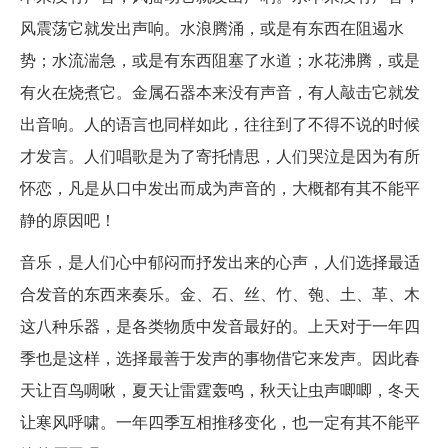
风震荡它就发出声响。水浪腾涌，或是有东西在阻遏水
势；水流湍急，或是有东西阻塞了水道；水花沸腾，或是
有火在烧煮它。金属石器本来没有声音，有人敲击它就发
出音响。人的语言也同样如此，往往到了不得不说的时候
才发言。人们唱歌是为了寄托情思，人们哭泣是因为有所
怀恋，凡是从口中发出而成为声音的，大概都有其不能平
静的原因吧！
音乐，是人们心中郁闷而抒发出来的心声，人们选择最适
合发音的东西来奏乐。金、石、丝、竹、匏、土、革、木
这八种乐器，是各类物质中发音最好的。上天对于一年四
季也是这样，选择最善于发声的事物借它来发声。因此春
天让百鸟啁啾，夏天让雷霆轰鸣，秋天让虫声唧唧，冬天
让寒风呼啸。一年四季互相推移变化，也一定有其不能平