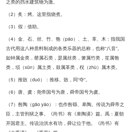
之类的挡水建筑物为激。
（2）炙：烤。这里指烧煮。
（3）假：借助。
（4）金、石、丝、竹、匏（páo）、土、革、木：指我国
古代用这八种质料制成的各类乐器的总称，也称“八音”。
如钟属金类，罄属石类，瑟属丝类，箫属竹类，笙属匏
类，埙（xūn）属土类，鼓属革类，柷（zhù）属木类。
（5）推敚（duó）：推移。敚，同“夺”。
（6）唐、虞：尧帝国号为唐，舜帝国号为虞。
（7）咎陶（gāo yáo）：也作咎繇、皋陶。传说为舜帝之
臣，主管刑狱之事。《尚书》有《皋陶谟》篇。禹：夏朝
开国君主。传说治洪水有功，舜让位于他。《尚书》有