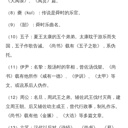
《大禹谟》、《禹贡》篇。
（8）夔（kuí）：传说是舜时的乐官。
（9）《韶》：舜时乐曲名。
（10）五子：夏王太康的五个弟弟。太康耽于游乐而失
国，五子作歌告诫。《尚书》载有《五子之歌》，系伪
托。
（11）伊尹：名挚：殷汤时的宰相，曾佐汤伐桀。《尚
书》载有他所作《咸有一德》、《伊训》、《太甲》等
文。或说系后人伪作。
（12）周公：名旦，周武王之弟。辅佐武王伐纣灭商，建
立周王朝。后又辅佐幼主成王，曾代行政事，制礼作乐。
《尚书》载有他《金縢》、《大诰》等多篇文章。
（13）六艺：汉代以后对《诗经》、《尚书》、《易》、