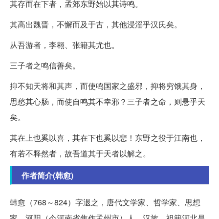
其存而在下者，孟郊东野始以其诗鸣。
其高出魏晋，不懈而及于古，其他浸淫乎汉氏矣。
从吾游者，李翱、张籍其尤也。
三子者之鸣信善矣。
抑不知天将和其声，而使鸣国家之盛邪，抑将穷饿其身，
思愁其心肠，而使自鸣其不幸邪？三子者之命，则悬乎天
矣。
其在上也奚以喜，其在下也奚以悲！东野之役于江南也，
有若不释然者，故吾道其于天者以解之。
作者简介(韩愈)
韩愈（768～824）字退之，唐代文学家、哲学家、思想
家，河阳（今河南省焦作孟州市）人，汉族。祖籍河北昌