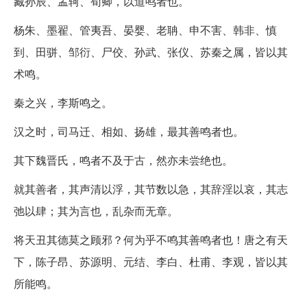
臧孙辰、孟轲、荀卿，以道鸣者也。
杨朱、墨翟、管夷吾、晏婴、老聃、申不害、韩非、慎
到、田骈、邹衍、尸佼、孙武、张仪、苏秦之属，皆以其
术鸣。
秦之兴，李斯鸣之。
汉之时，司马迁、相如、扬雄，最其善鸣者也。
其下魏晋氏，鸣者不及于古，然亦未尝绝也。
就其善者，其声清以浮，其节数以急，其辞淫以哀，其志
弛以肆；其为言也，乱杂而无章。
将天丑其德莫之顾邪？何为乎不鸣其善鸣者也！唐之有天
下，陈子昂、苏源明、元结、李白、杜甫、李观，皆以其
所能鸣。