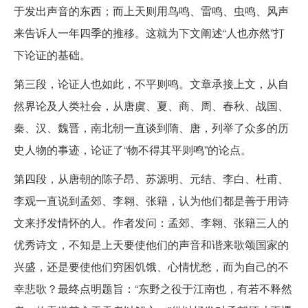
于发出声音的东西；而上天则用鸟鸣、雷鸣、虫鸣、风声
来告诉人一年四季的推移。这就为下文阐述“人也亦然”打
下论证的基础。
第三段，论证人也如此，不平则鸣。文章承接上文，从自
然界论及人类社会，从唐虞、夏、商、周、春秋、战国、
秦、汉、魏晋，南北朝一直谈到隋、唐，列举了众多的历
史人物的事迹，论证了“物不得其平则鸣”的论点。
第四段，从唐朝的陈子昂、苏源明、元结、李白、杜甫、
李观一直说到孟郊、李翱、张籍，认为他们都是善于用诗
文来抒发情怀的人。作者发问：孟郊、李翱、张籍三人的
优秀诗文，不知是上天要使他们的声音和谐来歌颂国家的
兴盛，还是要使他们穷困饥饿、心情忧愁，而为自己的不
幸悲歌？最终点明题旨：“东野之役于江南也，有若不释然