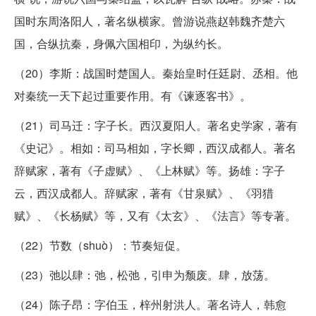
国时东周洛阳人，著名纵横家。曾游说燕赵韩魏齐楚六
国，合纵抗秦，身佩六国相印，为纵约长。
（20）李斯：战国时楚国人。秦始皇时任廷尉、丞相。他
对秦统一天下起过重要作用。有《谏逐客书》。
（21）司马迁：字子长。西汉夏阳人。著名史学家，著有
《史记》。相如：司马相如，字长卿，西汉成都人。著名
辞赋家，著有《子虚赋》、《上林赋》等。扬雄：字子
云，西汉成都人。辞赋家，著有《甘泉赋》、《羽猎
赋》、《长杨赋》等，又有《太玄》、《法言》等专著。
（22）节数（shuò）：节奏短促。
（23）弛以肆：弛，松弛，引申为颓废。肆，放荡。
（24）陈子昂：字伯玉，梓州射洪人。著名诗人，韩愈