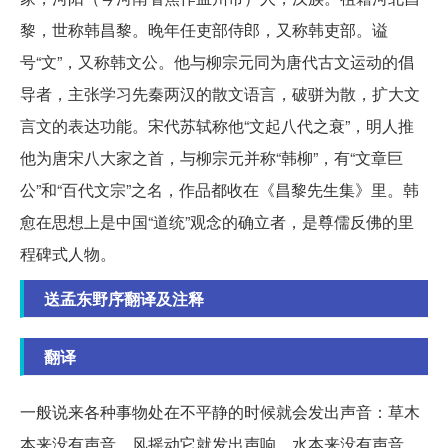
黎，世称韩昌黎。晚年任吏部侍郎，又称韩吏部。谥
号“文”，又称韩文公。他与柳宗元同为唐代古文运动的倡
导者，主张学习先秦两汉的散文语言，破骈为散，扩大文
言文的表达功能。宋代苏轼称他“文起八代之衰”，明人推
他为唐宋八大家之首，与柳宗元并称“韩柳”，有“文章巨
公”和“百代文宗”之名，作品都收在《昌黎先生集》里。韩
愈在思想上是中国“道统”观念的确立者，是尊儒反佛的里
程碑式人物。
送孟东野序翻译及注释
翻译
一般说来各种事物处在不平静的时候就会发出声音：草木
本来没有声音，风摇动它就发出声响。水本来没有声音，