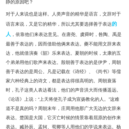
静的原因吧？
对于人来说也是这样。人类声音的精华是语言，文辞对于
的
语言来说，又是它的精华，所以尤其要选择善于表达
人
，依靠他们来表达意见。在唐尧、虞舜时，咎陶、禹是
最善于表达的，因而借助他俩来表达。夔不能用文辞来表
达，他就借演奏《韶》乐来表达。夏朝的时候，太康的五
个弟弟用他们歌声来表达。殷朝善于表达的是伊尹，周朝
善于表达的是周公。凡是记载在《诗经》、《尚书》等儒
家六种经典上的诗文，都是表达得很高明的。周朝衰落
时，孔子这类人表达看法，他们的声音洪大而传播遥远。
《论语》上说：“上天将使孔子成为宣扬教化的人。”这难
道不是真的吗？周朝末年，庄周用他那广大无边的文辞来
表达。楚国是大国，它灭亡时候的情景靠着屈原的创作来
表达。臧孙辰、孟轲、荀卿等人用他们的学说来表达。杨