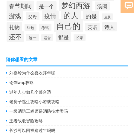
梦幻西游
春节期间
是一个
汤圆
的人
游戏
疫情
的是
父母
皮肤
自己的
礼物
诗人
英语
考试
红包
还不
都是
这一
适合
长辈
猜你想看的文章
刘嘉玲为什么喜欢拜年呢
论剑wap攻略
过年人少做几个菜合适
老房子逃生攻略小游戏攻略
一级消防工程师是消防技术类吗
王者战歌冒险攻略
长沙可以回福建过年吗吗