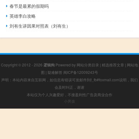
春节是最累的假期吗
英雄李白攻略
刘有生讲因果对照表（刘有生）
Copyright © 2012 - 2026
逻辑狗
Powered by
网站分类目录
|
精选推荐文章
|
网站地
图
|
疑难解答
闽ICP备12009243号
声明：本站内容来自互联网，如信息有错误可发邮件到f_fb#foxmail.com说明，我们
会及时纠正，谢谢
本站仅为个人兴趣爱好，不接盈利性广告及商业合作
小男孩