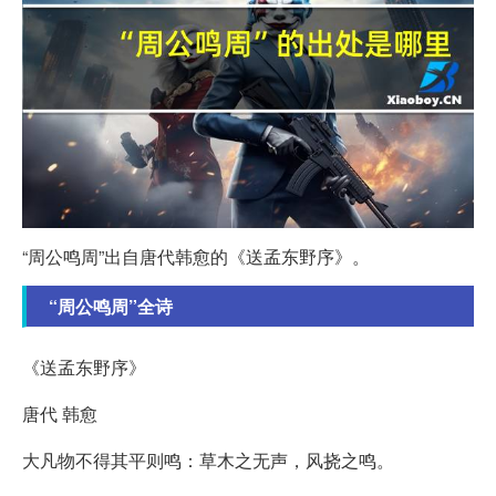
“周公鸣周”出自唐代韩愈的《送孟东野序》。
“周公鸣周”全诗
《送孟东野序》
唐代 韩愈
大凡物不得其平则鸣：草木之无声，风挠之鸣。