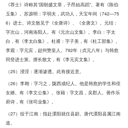
《荐士》诗称其“国朝盛文章，子昂始高蹈”。著有《陈伯
玉集》。苏源明：字弱夫，武功人，天宝年间（742—75
6）进士。诗文散见于《全唐诗》、《全唐文》。元结：
字次山，河南洛阳人。有《元次山文集》。李白：字太
白，有《李太白集》。杜甫：字子美，有《杜工部集》。
李观：字元宾，赵州赞皇人。792年（贞元八年）与韩愈
同登进士第。擅长散文，有《李元宾文集》。
（25）浸淫：逐渐渗透。此有接近意。
（26）李翱：字习之，陇西成纪人。他是韩愈的学生和侄
女婿。有《李文公集》。张籍：字文昌，吴郡人。善作乐
府诗，有《张司业集》。
（27）役于江南：指赴溧阳就任县尉。唐代溧阳县属江南
道。