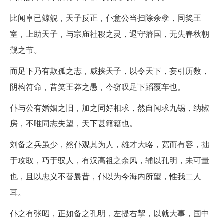
比闻卓已鲸鲵，天子反正，仆意公当扫除余孽，同奖王
室，上助天子，与宗庙社稷之灵，退守藩国，无失春秋朝
觐之节。
而足下乃有欺孤之志，威挟天子，以令天下，妄引历数，
阴构符命，昔笑王莽之愚，今窃叹足下蹈覆车也。
仆与公有婚姻之旧，加之同好相求，然自闻求九锡，纳椒
房，不唯同志失望，天下甚籍籍也。
刘备之兵虽少，然仆观其为人，雄才大略，宽而有容，拙
于攻取，巧于驭人，有汉高祖之余风，辅以孔明，未可量
也，且以忠义不替曩昔，仆以为今海内所望，惟我二人
耳。
仆之有张昭，正如备之孔明，左提右挈，以就大事，国中