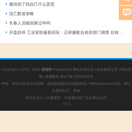
微信拍了拍自己什么意思
流亡黯道攻略
长春人员能回家过年吗
开盘跌停 工业富联最新回应：正积极配合相关部门调查 目前经营业务一切正常
Copyright © 2012 - 2026
逻辑狗
Powered by
网站分类目录
|
精选推荐文章
|
网站地
图
|
疑难解答
闽ICP备12009243号
声明：本站内容来自互联网，如信息有错误可发邮件到f_fb#foxmail.com说明，我们
会及时纠正，谢谢
本站仅为个人兴趣爱好，不接盈利性广告及商业合作
小男孩