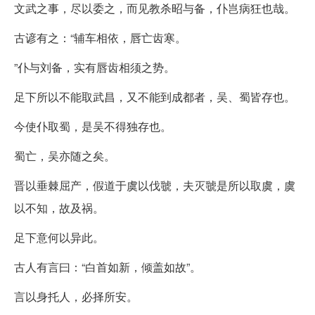
文武之事，尽以委之，而见教杀昭与备，仆岂病狂也哉。
古谚有之：“辅车相依，唇亡齿寒。
”仆与刘备，实有唇齿相须之势。
足下所以不能取武昌，又不能到成都者，吴、蜀皆存也。
今使仆取蜀，是吴不得独存也。
蜀亡，吴亦随之矣。
晋以垂棘屈产，假道于虞以伐虢，夫灭虢是所以取虞，虞
以不知，故及祸。
足下意何以异此。
古人有言曰：“白首如新，倾盖如故”。
言以身托人，必择所安。