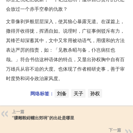
会放过一个赤手空拳的仇敌？
文章像剥笋般层层深入，使其狼心暴露无遣。在谋篇上，
撒得开收得拢，挥洒自如。说理时，广征事例驳斥有力，
其锋芒却深蓄其中，文中又常用被动语气，用缓和的方法
表达严厉的指责，如：「见教杀昭与备，仆岂病狂也
哉。」符合书信这种语体的特点，又显出孙权胸中自有百
万雄兵从容不迫的大度。也体现了作者精研史事，善于审
时度势和词令政治家风度。
网络标签：
刘备
天子
孙权
上一篇
“骤雕鞍紺幰出郊坰”的出处是哪里
下一篇