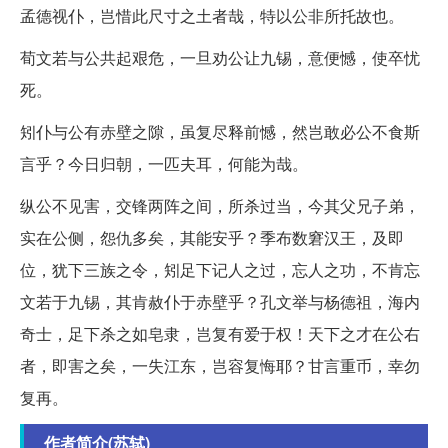
孟德视仆，岂惜此尺寸之土者哉，特以公非所托故也。
荀文若与公共起艰危，一旦劝公让九锡，意便憾，使卒忧
死。
矧仆与公有赤壁之隙，虽复尽释前憾，然岂敢必公不食斯
言乎？今日归朝，一匹夫耳，何能为哉。
纵公不见害，交锋两阵之间，所杀过当，今其父兄子弟，
实在公侧，怨仇多矣，其能安乎？季布数窘汉王，及即
位，犹下三族之令，矧足下记人之过，忘人之功，不肯忘
文若于九锡，其肯赦仆于赤壁乎？孔文举与杨德祖，海内
奇士，足下杀之如皂隶，岂复有爱于权！天下之才在公右
者，即害之矣，一失江东，岂容复悔耶？甘言重币，幸勿
复再。
作者简介(苏轼)