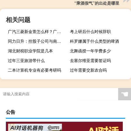
“乘酒假气”的出处是哪里
相关问题
广汽三菱新金萱怎么样？广汽三菱asx报价及图片
考上研后什么时候辞职
同力日升：控股子公司与南方电网调峰调频（广东）储能科技有限公司签订战略合作协议
科罗娜属于什么类型的啤酒
湖北财税职业学院是几本
北舞函授一年学费多少
过年三亚旅游带什么
去塞尔维亚需要签证吗
二本计算机专业有必要考研吗
过年需要交新农合吗
☚
公告