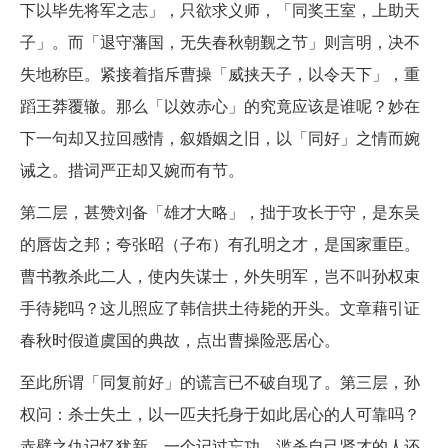
下以毕先将军之志」，只欲求义师，「同奖王室，上助天
子」。而「退守藩国，无失春秋朝觐之节」则言明，决不
失地称臣。紧接着指斥曹操「威挟天子，以令天下」，重
蹈王莽覆辙。那么「以效赤心」的究竟应该是谁呢？妙在
下一句却又拉回感情，叙婚姻之旧，以「同好」之情而婉
诫之。措词严正却又婉而有节。
第二层，甚赞刘备「雄才大略」，拙于攻长于守，是东吴
的唇齿之邦；夸张昭（子布）有孔明之才，是国家重臣。
曹书教杀此二人，使内失谋士，外失明军，岂不叫孙权束
手待毙吗？这儿照应了韩信拱土待毙的开头。文章藉引证
春秋时假道虞国的典故，点出曹操险恶居心。
至此所谓「同复前好」的谎言已不破自现了。第三层，孙
权问：杀士失土，以一匹夫托身于如此居心的人可靠吗？
赤壁之仇记忆犹新，一个记过忘功，滥杀自己贤才的人还