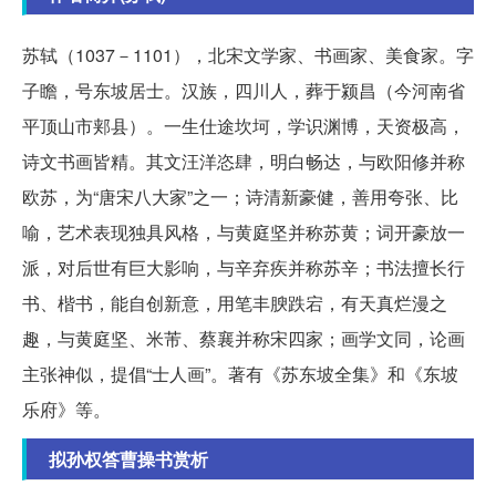
苏轼（1037－1101），北宋文学家、书画家、美食家。字
子瞻，号东坡居士。汉族，四川人，葬于颍昌（今河南省
平顶山市郏县）。一生仕途坎坷，学识渊博，天资极高，
诗文书画皆精。其文汪洋恣肆，明白畅达，与欧阳修并称
欧苏，为“唐宋八大家”之一；诗清新豪健，善用夸张、比
喻，艺术表现独具风格，与黄庭坚并称苏黄；词开豪放一
派，对后世有巨大影响，与辛弃疾并称苏辛；书法擅长行
书、楷书，能自创新意，用笔丰腴跌宕，有天真烂漫之
趣，与黄庭坚、米芾、蔡襄并称宋四家；画学文同，论画
主张神似，提倡“士人画”。著有《苏东坡全集》和《东坡
乐府》等。
拟孙权答曹操书赏析