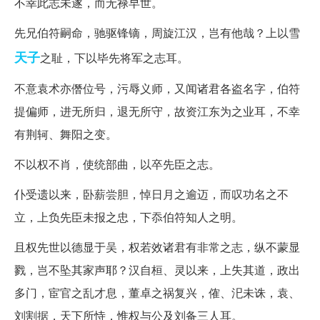
不幸此志未遂，而无禄早世。
先兄伯符嗣命，驰驱锋镝，周旋江汉，岂有他哉？上以雪
天子
之耻，下以毕先将军之志耳。
不意袁术亦僭位号，污辱义师，又闻诸君各盗名字，伯符
提偏师，进无所归，退无所守，故资江东为之业耳，不幸
有荆轲、舞阳之变。
不以权不肖，使统部曲，以卒先臣之志。
仆受遗以来，卧薪尝胆，悼日月之逾迈，而叹功名之不
立，上负先臣未报之忠，下忝伯符知人之明。
且权先世以德显于吴，权若效诸君有非常之志，纵不蒙显
戮，岂不坠其家声耶？汉自桓、灵以来，上失其道，政出
多门，宦官之乱才息，董卓之祸复兴，傕、汜未诛，袁、
刘割据，天下所恃，惟权与公及刘备三人耳。