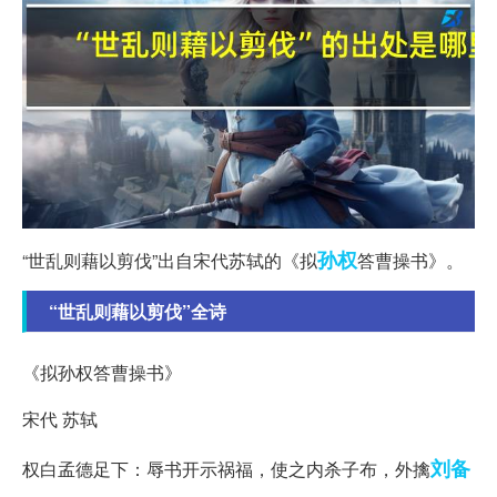
孙权
“世乱则藉以剪伐”出自宋代苏轼的《拟
答曹操书》。
“世乱则藉以剪伐”全诗
《拟孙权答曹操书》
宋代 苏轼
刘备
权白孟德足下：辱书开示祸福，使之内杀子布，外擒