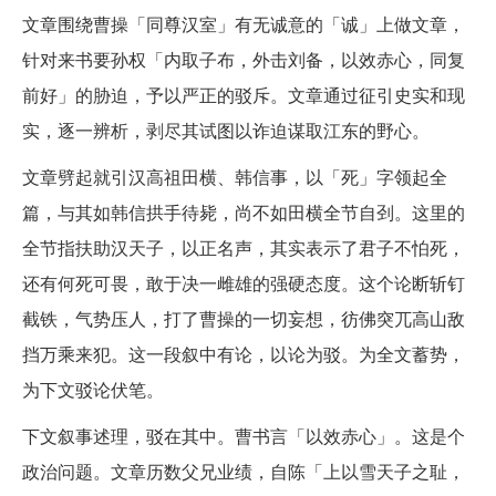
文章围绕曹操「同尊汉室」有无诚意的「诚」上做文章，
针对来书要孙权「内取子布，外击刘备，以效赤心，同复
前好」的胁迫，予以严正的驳斥。文章通过征引史实和现
实，逐一辨析，剥尽其试图以诈迫谋取江东的野心。
文章劈起就引汉高祖田横、韩信事，以「死」字领起全
篇，与其如韩信拱手待毙，尚不如田横全节自刭。这里的
全节指扶助汉天子，以正名声，其实表示了君子不怕死，
还有何死可畏，敢于决一雌雄的强硬态度。这个论断斩钉
截铁，气势压人，打了曹操的一切妄想，彷佛突兀高山敌
挡万乘来犯。这一段叙中有论，以论为驳。为全文蓄势，
为下文驳论伏笔。
下文叙事述理，驳在其中。曹书言「以效赤心」。这是个
政治问题。文章历数父兄业绩，自陈「上以雪天子之耻，