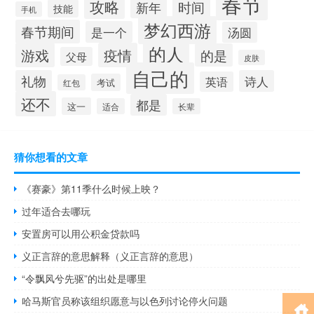
春节
攻略
时间
新年
技能
手机
梦幻西游
春节期间
是一个
汤圆
的人
游戏
疫情
的是
父母
皮肤
自己的
礼物
诗人
英语
考试
红包
还不
都是
这一
适合
长辈
猜你想看的文章
《赛豪》第11季什么时候上映？
过年适合去哪玩
安置房可以用公积金贷款吗
义正言辞的意思解释（义正言辞的意思）
“令飘风兮先驱”的出处是哪里
哈马斯官员称该组织愿意与以色列讨论停火问题