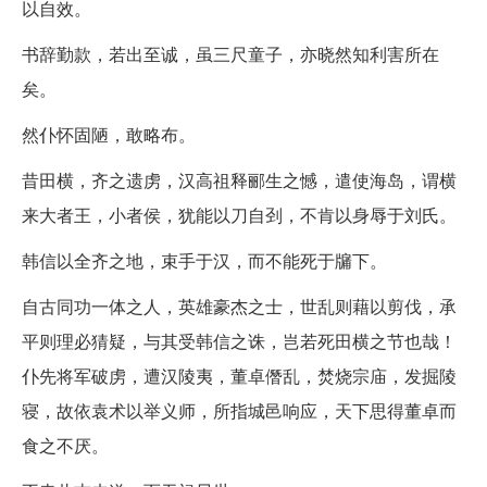
以自效。
书辞勤款，若出至诚，虽三尺童子，亦晓然知利害所在
矣。
然仆怀固陋，敢略布。
昔田横，齐之遗虏，汉高祖释郦生之憾，遣使海岛，谓横
来大者王，小者侯，犹能以刀自刭，不肯以身辱于刘氏。
韩信以全齐之地，束手于汉，而不能死于牖下。
自古同功一体之人，英雄豪杰之士，世乱则藉以剪伐，承
平则理必猜疑，与其受韩信之诛，岂若死田横之节也哉！
仆先将军破虏，遭汉陵夷，董卓僭乱，焚烧宗庙，发掘陵
寝，故依袁术以举义师，所指城邑响应，天下思得董卓而
食之不厌。