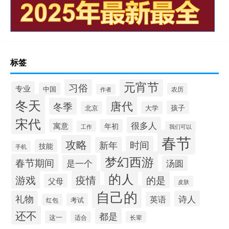
标签
元宵节
习俗
专业
中国
农历
作者
冬天
唐代
冬季
孩子
北京
大学
宋代
很多人
寓意
年初
工作
我们可以
春节
攻略
时间
新年
技能
手机
梦幻西游
春节期间
是一个
汤圆
的人
游戏
疫情
的是
父母
皮肤
自己的
礼物
诗人
英语
考试
红包
还不
都是
这一
适合
长辈