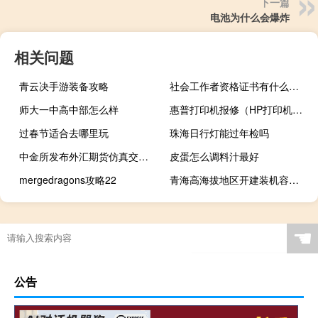
下一篇
电池为什么会爆炸
相关问题
青云决手游装备攻略
社会工作者资格证书有什么用（社会工作者证有什么用）
师大一中高中部怎么样
惠普打印机报修（HP打印机保修期查询）
过春节适合去哪里玩
珠海日行灯能过年检吗
中金所发布外汇期货仿真交易新合约上市通知
皮蛋怎么调料汁最好
mergedragons攻略22
青海高海拔地区开建装机容量240万千瓦抽水蓄能电站
☚
公告