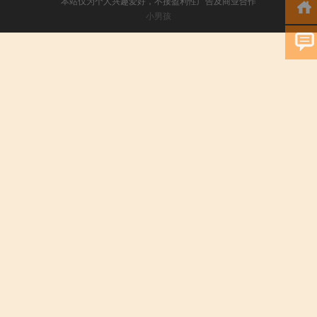
本站仅为个人兴趣爱好，不接盈利性广告及商业合作
小男孩