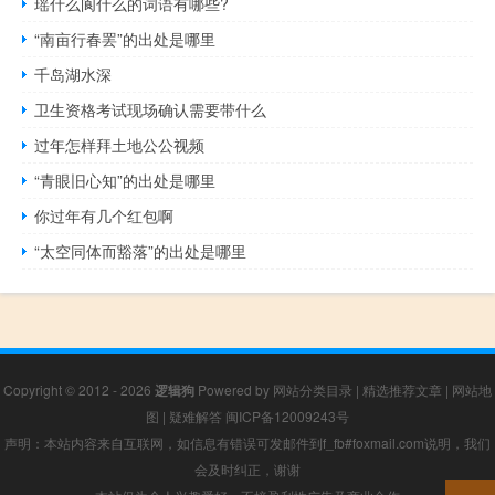
瑶什么阆什么的词语有哪些?
“南亩行春罢”的出处是哪里
千岛湖水深
卫生资格考试现场确认需要带什么
过年怎样拜土地公公视频
“青眼旧心知”的出处是哪里
你过年有几个红包啊
“太空同体而豁落”的出处是哪里
Copyright © 2012 - 2026
逻辑狗
Powered by
网站分类目录
|
精选推荐文章
|
网站地
图
|
疑难解答
闽ICP备12009243号
声明：本站内容来自互联网，如信息有错误可发邮件到f_fb#foxmail.com说明，我们
会及时纠正，谢谢