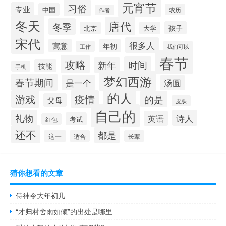
元宵节
习俗
专业
中国
农历
作者
冬天
唐代
冬季
孩子
北京
大学
宋代
很多人
寓意
年初
工作
我们可以
春节
攻略
时间
新年
技能
手机
梦幻西游
春节期间
是一个
汤圆
的人
游戏
疫情
的是
父母
皮肤
自己的
礼物
诗人
英语
考试
红包
还不
都是
这一
适合
长辈
猜你想看的文章
侍神令大年初几
“才归村舍雨如倾”的出处是哪里