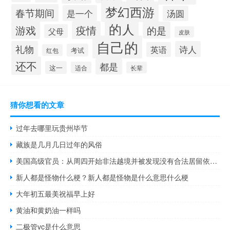
梦幻西游
春节期间
是一个
汤圆
的人
游戏
疫情
的是
父母
皮肤
自己的
礼物
诗人
英语
考试
红包
还不
都是
这一
适合
长辈
猜你想看的文章
过年去哪里玩贵州毕节
藏族是几月几日过年的风俗
美国高级官员：从周四开始非法越境并被发现没有合法居留依据的委内瑞拉国民将被遣返至委内瑞拉
新人都是怪物什么梗？新人都是怪物是什么意思什么梗
大年初五最美祝福早上好
黄油和黄奶油一样吗
二极管vc是什么意思