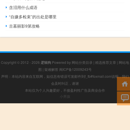
含泪用什么成语
“自嫌多检束”的出处是哪里
古墓丽影9第攻略
Copyright © 2012 - 2026
逻辑狗
Powered by
网站分类目录
|
精选推荐文章
|
网站地
图
|
疑难解答
闽ICP备12009243号
声明：本站内容来自互联网，如信息有错误可发邮件到f_fb#foxmail.com说明，我们
会及时纠正，谢谢
本站仅为个人兴趣爱好，不接盈利性广告及商业合作
小男孩