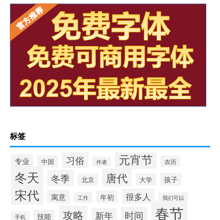
标签
元宵节
习俗
专业
中国
农历
作者
冬天
唐代
冬季
孩子
北京
大学
宋代
很多人
寓意
年初
工作
我们可以
春节
攻略
时间
新年
技能
手机