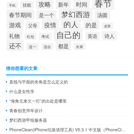
春节
攻略
时间
新年
技能
手机
梦幻西游
春节期间
是一个
汤圆
的人
游戏
疫情
的是
父母
皮肤
自己的
礼物
诗人
英语
考试
红包
还不
都是
这一
适合
长辈
猜你想看的文章
直线与平面的夹角是怎么定义的
什么是女性学
“海角元来欠一灯”的出处是哪里
青春创意拜年设计
梦幻西游甲组服务器
PhoneClean(iPhone垃圾清理工具) V5.3.1 中文版（PhoneClean(iPhone垃圾清理工具) V5.3.1 中文版功能简介）