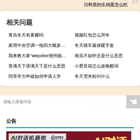
日料里的生鸡蛋怎么吃
相关问题
青岛冬天有雾霾吗
视频红包怎么拜年
家用中央空调一拖四大概多少钱（家用中央空调）
冬天骑车最保暖手套
我来教大家“wepoker德州能不能透视辅助”原来真可以开挂
相见不如怀念是什么意思
誉满天下谤满天下是什么意思
小爱音箱怎么改唤醒词
同等学力申硕如何申请入学
冬天雪米粒叫什么
☚
公告