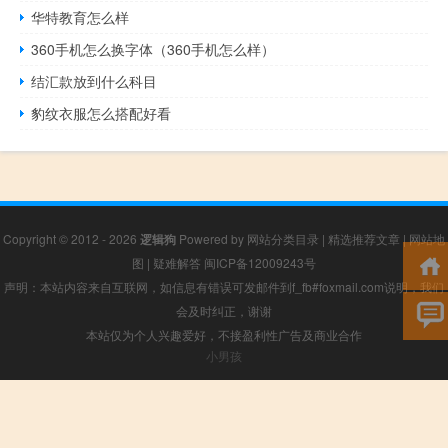
华特教育怎么样
360手机怎么换字体（360手机怎么样）
结汇款放到什么科目
豹纹衣服怎么搭配好看
Copyright © 2012 - 2026
逻辑狗
Powered by
网站分类目录
|
精选推荐文章
|
网站地
图
|
疑难解答
闽ICP备12009243号
声明：本站内容来自互联网，如信息有错误可发邮件到f_fb#foxmail.com说明，我们
会及时纠正，谢谢
本站仅为个人兴趣爱好，不接盈利性广告及商业合作
小男孩