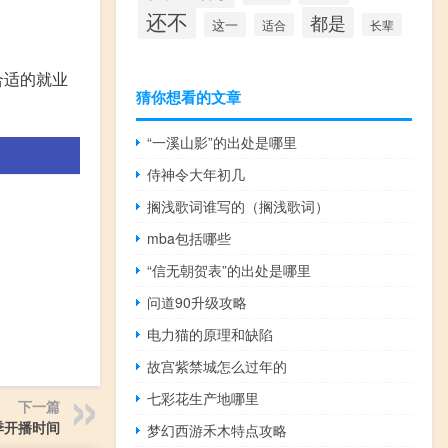
还不
都是
这一
适合
长辈
合适的就业
猜你想看的文章
“一溪山影”的出处是哪里
侍神令大年初几
搁浅歌词谁写的（搁浅歌词）
mba包括哪些
“信无朝贺表”的出处是哪里
问道90升级攻略
电力猫的原理和缺陷
故宫紫禁城怎么过年的
七彩花生产地哪里
下一篇
季开播时间
梦幻西游禾木特点攻略