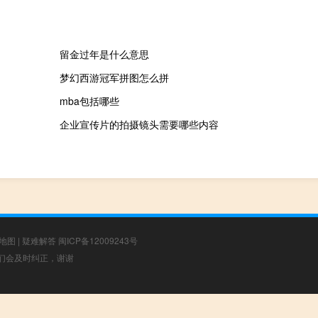
留金过年是什么意思
梦幻西游冠军拼图怎么拼
mba包括哪些
企业宣传片的拍摄镜头需要哪些内容
地图
|
疑难解答
闽ICP备12009243号
，我们会及时纠正，谢谢