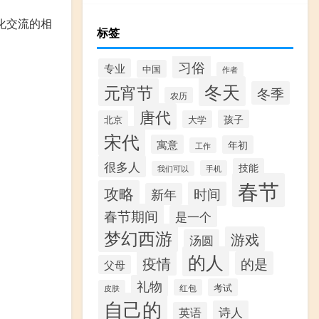
化交流的相
标签
习俗
专业
中国
作者
冬天
元宵节
冬季
农历
唐代
孩子
北京
大学
宋代
寓意
年初
工作
很多人
技能
手机
我们可以
春节
攻略
时间
新年
春节期间
是一个
梦幻西游
游戏
汤圆
的人
疫情
的是
父母
礼物
考试
红包
皮肤
自己的
诗人
英语