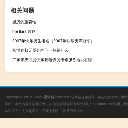
相关问题
感恩的重要性
the liars 攻略
2007年快乐男生排名（2007年快乐男声冠军）
长恨春归无觅处的下一句是什么
广东肇庆可提供东菱电饭煲维修服务地址在哪
Copyright © 2012 - 2026
逻辑狗
Powered by
网站分类目录
|
精选推荐文章
|
网站
声明：本站内容来自互联网，如信息有错误可发邮件到f_fb#foxmail.com说明
本站仅为个人兴趣爱好，不接盈利性广告及商业合作