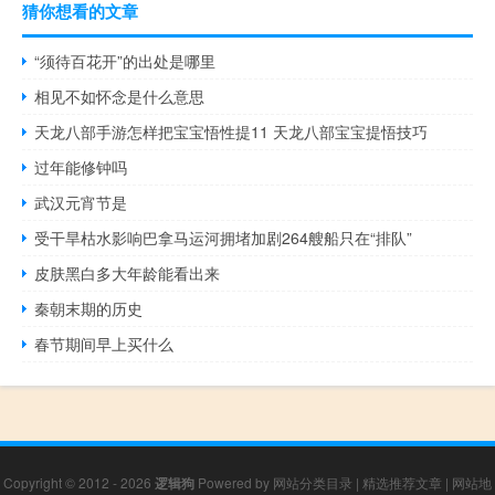
猜你想看的文章
“须待百花开”的出处是哪里
相见不如怀念是什么意思
天龙八部手游怎样把宝宝悟性提11 天龙八部宝宝提悟技巧
过年能修钟吗
武汉元宵节是
受干旱枯水影响巴拿马运河拥堵加剧264艘船只在“排队”
皮肤黑白多大年龄能看出来
秦朝末期的历史
春节期间早上买什么
Copyright © 2012 - 2026
逻辑狗
Powered by
网站分类目录
|
精选推荐文章
|
网站地