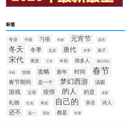
标签
元宵节
习俗
专业
中国
农历
作者
冬天
唐代
冬季
孩子
北京
大学
宋代
很多人
寓意
年初
工作
我们可以
春节
攻略
时间
新年
技能
手机
梦幻西游
春节期间
是一个
汤圆
的人
游戏
疫情
的是
父母
皮肤
自己的
礼物
诗人
英语
考试
红包
还不
都是
这一
适合
长辈