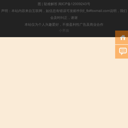
图
|
疑难解答
闽ICP备12009243号
声明：本站内容来自互联网，如信息有错误可发邮件到f_fb#foxmail.com说明，我们
会及时纠正，谢谢
本站仅为个人兴趣爱好，不接盈利性广告及商业合作
小男孩