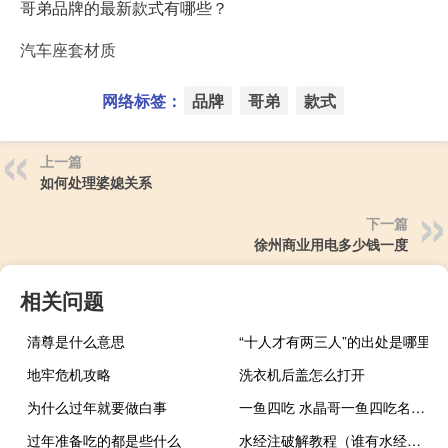
哥弟品牌的最新款式有哪些？
汽车座套材质
网络标签：
品牌
哥弟
款式
上一篇
如何处理婆媳关系
下一篇
徐州商业用电多少钱一度
相关问题
清尊是什么意思
“十人才有两三人”的出处是哪里
地牢危机攻略
洗衣机后盖怎么打开
为什么过年就要做白事
一鱼四吃 水晶哥一鱼四吃名场面什么梗
过年准备吃的都是些什么
水经注破解教程（谁有水经注影像转换器破解版或补丁）